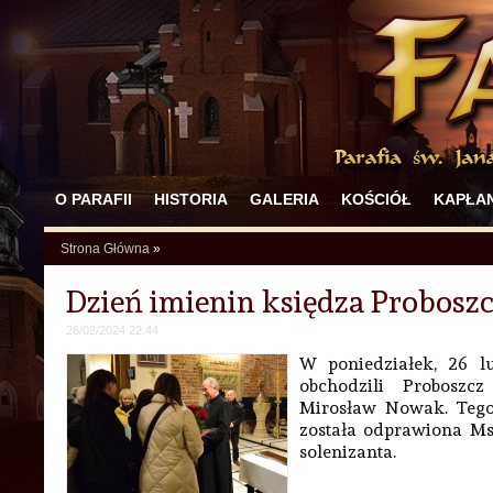
O PARAFII
HISTORIA
GALERIA
KOŚCIÓŁ
KAPŁAN
Strona Główna
»
Dzień imienin księdza Probosz
26/02/2024 22:44
W poniedziałek, 26 l
obchodzili Proboszc
Mirosław Nowak. Tego
została odprawiona Msz
solenizanta.