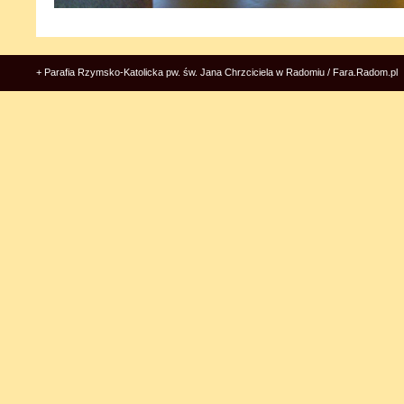
+ Parafia Rzymsko-Katolicka pw. św. Jana Chrzciciela w Radomiu / Fara.Radom.pl