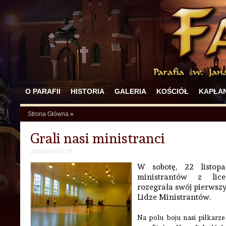
O PARAFII
HISTORIA
GALERIA
KOŚCIÓŁ
KAPŁAN
Strona Główna
»
Grali nasi ministranci
22/11/2014 22:23
W sobotę, 22 listop
ministrantów z li
rozegrała swój pierwsz
Lidze Ministrantów.
Na polu boju nasi piłkarze