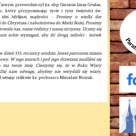
farnym przewodniczył ks. abp Gintaras Linas Grušas,
, który przypominając życie i rysy świętości św.
idei biblijnej mądrości. -
Prosimy o wielki dar
i do Chrystusa i nabożeństwa do Matki Bożej. Prosimy
towała nas, nasze rodziny i naszą ojczyznę. Uczmy się
ania sobie wymagań, aby iść drogą miłości
- mówił
w dzień 555. rocznicy urodzin. Jesteś patronem miasta
ątkowy. W jego murach i pod jego drzwiami modliłeś się
on ma twoje imię. Cieszymy się, że w Roku Wiary
 Daj nam odwagę, abyśmy nie wstydzili się wiary.
 witając relikwie ks. proboszcz Mirosław Nowak.