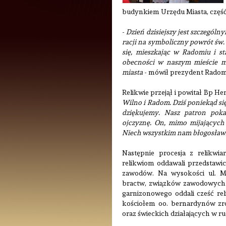
budynkiem Urzędu Miasta, część l
-
Dzień dzisiejszy jest szczególn
racji na symboliczny powrót św. 
się, mieszkając w Radomiu i st
obecności w naszym mieście me
miasta
- mówił prezydent Radom
Relikwie przejął i powitał Bp H
Wilno i Radom. Dziś poniekąd się
dziękujemy. Nasz patron poka
ojczyznę. On, mimo mijających
Niech wszystkim nam błogosław
Następnie procesja z relikwi
relikwiom oddawali przedstawic
zawodów. Na wysokości ul. Mo
bractw, związków zawodowych 
garnizonowego oddali cześć re
kościołem oo. bernardynów zrob
oraz świeckich działających w ru