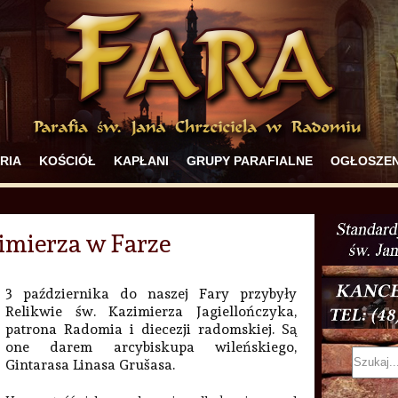
RIA
KOŚCIÓŁ
KAPŁANI
GRUPY PARAFIALNE
OGŁOSZEN
imierza w Farze
3 października do naszej Fary przybyły
Relikwie św. Kazimierza Jagiellończyka,
patrona Radomia i diecezji radomskiej. Są
one darem arcybiskupa wileńskiego,
Gintarasa Linasa Grušasa.