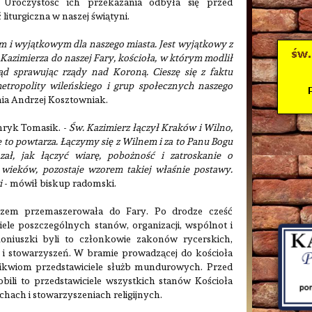
Uroczystość ich przekazania odbyła się przed
iturgiczna w naszej świątyni.
ym i wyjątkowym dla naszego miasta. Jest wyjątkowy z
Kazimierza do naszej Fary, kościoła, w którym modlił
ąd sprawując rządy nad Koroną. Cieszę się z faktu
tropolity wileńskiego i grup społecznych naszego
ia Andrzej Kosztowniak.
enryk Tomasik. -
Św. Kazimierz łączył Kraków i Wilno,
 to powtarza. Łączymy się z Wilnem i za to Panu Bogu
zał, jak łączyć wiarę, pobożność i zatroskanie o
 wieków, pozostaje wzorem takiej właśnie postawy.
i
- mówił biskup radomski.
arzem przemaszerowała do Fary. Po drodze cześć
iele poszczególnych stanów, organizacji, wspólnot i
niuszki byli to członkowie zakonów rycerskich,
i stowarzyszeń. W bramie prowadzącej do kościoła
likwiom przedstawiciele służb mundurowych. Przed
ili to przedstawiciele wszystkich stanów Kościoła
chach i stowarzyszeniach religijnych.