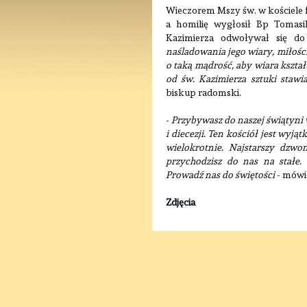
Wieczorem Mszy św. w kościele 
a homilię wygłosił Bp Tomasik
Kazimierza odwoływał się do 
naśladowania jego wiary, miłośc
o taką mądrość, aby wiara kształ
od św. Kazimierza sztuki stawi
biskup radomski.
-
Przybywasz do naszej świątyni 
i diecezji. Ten kościół jest wyj
wielokrotnie. Najstarszy dzw
przychodzisz do nas na stałe.
Prowadź nas do świętości
- mówił
Zdjęcia