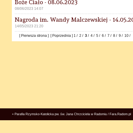
Boże Ciało - 08.06.2023
08/06/2023 14:07
Nagroda im. Wandy Malczewskiej - 14.05.2
14/05/2023 21:20
[ Pierwsza strona ]
[ Poprzednia ]
1
/
2
/
3
/
4
/
5
/
6
/
7
/
8
/
9
/
10
/
+ Parafia Rzymsko-Katolicka pw. św. Jana Chrzciciela w Radomiu / Fara.Radom.pl