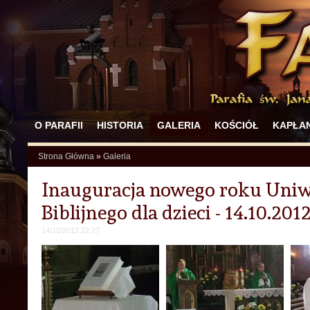
O PARAFII
HISTORIA
GALERIA
KOŚCIÓŁ
KAPŁAN
Strona Główna
»
Galeria
Inauguracja nowego roku Uniw
Biblijnego dla dzieci - 14.10.201
14/10/2012 22:27