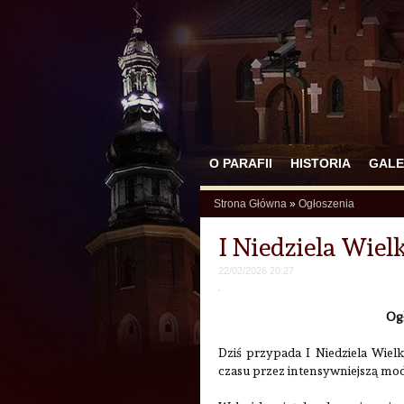
O PARAFII
HISTORIA
GALE
Strona Główna
»
Ogłoszenia
I Niedziela Wiel
22/02/2026 20:27
Og
Dziś przypada I Niedziela Wiel
czasu przez intensywniejszą mod