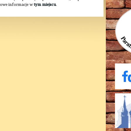
łowe informacje w
tym miejscu
.