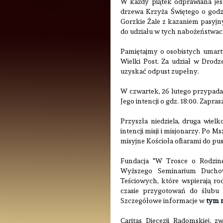
W każdy piątek odprawiana je
drzewa Krzyża Świętego o godz. 
Gorzkie Żale z kazaniem pasyjn
do udziału w tych nabożeństwac
Pamiętajmy o osobistych umartw
Wielki Post. Za udział w Drod
uzyskać odpust zupełny.
W czwartek, 26 lutego przypada
Jego intencji o gdz. 18:00. Zapr
Przyszła niedziela, druga wiel
intencji misji i misjonarzy. Po 
misyjne Kościoła ofiarami do pus
Fundacja "
W Trosce o Rodzin
Wyższego Seminarium Duc
Teściowych
, które wspierają r
czasie przygotowań do ślubu
Szczegółowe informacje w
tym 
Caritas Diecezji Radomskiej, 