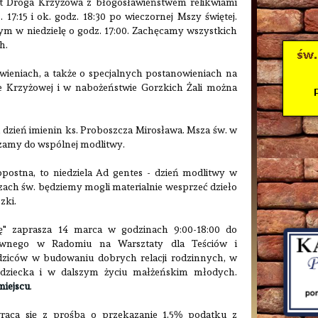
st Droga Krzyżowa z błogosławieństwem relikwiami
17:15 i ok. godz. 18:30 po wieczornej Mszy świętej.
ym w niedzielę o godz. 17:00. Zachęcamy wszystkich
h.
ieniach, a także o specjalnych postanowieniach na
ze Krzyżowej i w nabożeństwie Gorzkich Żali można
 dzień imienin ks. Proboszcza Mirosława. Msza św. w
aszamy do wspólnej modlitwy.
kopostna, to niedziela Ad gentes - dzień modlitwy w
Mszach św. będziemy mogli materialnie wesprzeć dzieło
zki.
ę"
zaprasza 14 marca w godzinach 9:00-18:00 do
hownego w Radomiu na
Warsztaty dla Teściów i
odziców w budowaniu dobrych relacji rodzinnych, w
 dziecka i w dalszym życiu małżeńskim młodych.
miejscu
.
zwraca się z prośbą o przekazanie 1,5% podatku z