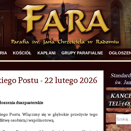
RIA
KOŚCIÓŁ
KAPŁANI
GRUPY PARAFIALNE
OGŁOSZEN
kiego Postu - 22 lutego 2026
łoszenia duszpasterskie
kiego Postu. Włączmy się w głębokie przeżycie tego
litwę osobistą i wspólnotową.