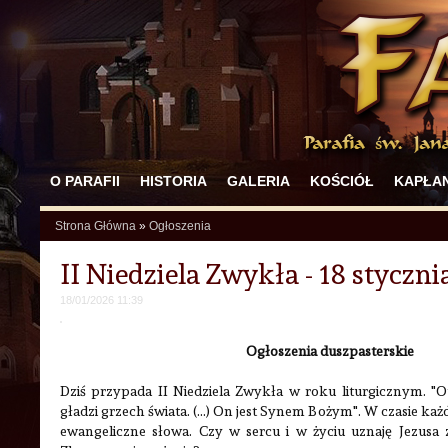
O PARAFII
HISTORIA
GALERIA
KOŚCIÓŁ
KAPŁAN
Strona Główna
»
Ogłoszenia
II Niedziela Zwykła - 18 styczn
18/01/2026 11:39
Ogłoszenia duszpasterskie
Dziś przypada II Niedziela Zwykła w roku liturgicznym. "
gładzi grzech świata. (...) On jest Synem Bożym". W czasie ka
ewangeliczne słowa. Czy w sercu i w życiu uznaję Jezusa 