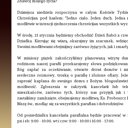
Zbawcę mojego życia?
Dzisiejsza niedziela rozpoczyna w całym Kościele Tydz
Chrześcijan pod hasłem: "Jedno ciało. Jeden duch. Jedna 
modlitwie w intencji zjednoczenia chrześcijan wszystkich wy
W środę, 21 stycznia będziemy obchodzić Dzień Babci a czwa
Dziadka. Kierując się wiarą, okazujmy im szacunek, wdzię
Swoimi modlitwami obejmijmy zarówno żyjących, jak i zmarł
W miniony piątek zakończyliśmy planowaną wizytę dus
rodzinom naszej parafii przekazujemy słowa podziękowani
Bóg zapłać za oczekiwanie, otwarte drzwi domów i mie
serdeczne rozmowy, troskę o parafię i złożone ofiary. Jeże
zaprosić kapłana do swojego domu z Bożym błogosławień
możliwość. Zgłoszenia w zakrystii, kancelarii lub tel
mieszkańców, zarówno tych, którzy nas przyjęli, jak i
zastaliśmy zamknięte, obejmujemy modlitwą. Ks. Proboszcz ka
Mszę św., modląc się za wszystkich parafian i dobrodziejów.
Od poniedziałku kancelaria parafialna będzie pracować w
pn i sb: 9:00 - 10:00, wt i czw: 9:00 - 10:00 i 16:00 - 17:00.