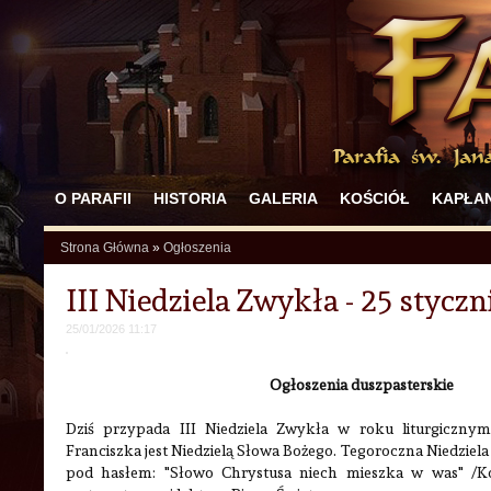
O PARAFII
HISTORIA
GALERIA
KOŚCIÓŁ
KAPŁAN
Strona Główna
»
Ogłoszenia
III Niedziela Zwykła - 25 stycz
25/01/2026 11:17
Ogłoszenia duszpasterskie
Dziś przypada III Niedziela Zwykła w roku liturgicznym
Franciszka jest Niedzielą Słowa Bożego. Tegoroczna Niedziela 
pod hasłem: "Słowo Chrystusa niech mieszka w was" /Ko