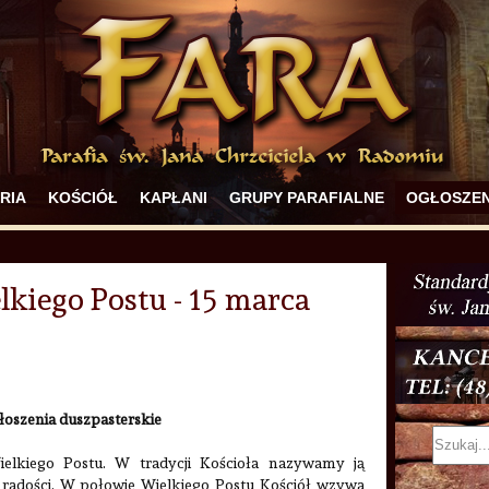
RIA
KOŚCIÓŁ
KAPŁANI
GRUPY PARAFIALNE
OGŁOSZEN
lkiego Postu - 15 marca
łoszenia duszpasterskie
ielkiego Postu. W tradycji Kościoła nazywamy ją
elą radości. W połowie Wielkiego Postu Kościół wzywa