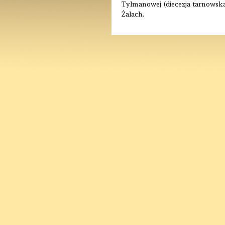
Tylmanowej (diecezja tarnowska
Żalach.