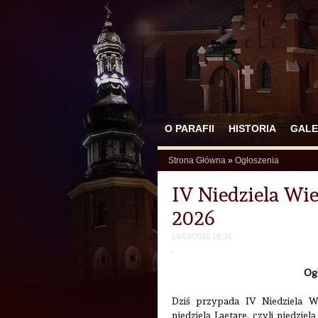
O PARAFII
HISTORIA
GALE
Strona Główna
»
Ogłoszenia
IV Niedziela Wie
2026
15/03/2026 19:34
Og
Dziś przypada IV Niedziela W
niedzielą Laetare, czyli niedzi