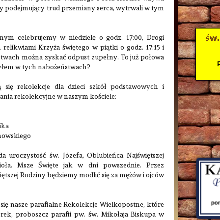
cy podejmujący trud przemiany serca, wytrwali w tym
nym celebrujemy w niedzielę o godz. 17:00, Drogi
elikwiami Krzyża świętego w piątki o godz. 17:15 i
ństwach można zyskać odpust zupełny. To już połowa
zyłem w tych nabożeństwach?
się rekolekcje dla dzieci szkół podstawowych i
ania rekolekcyjne w naszym kościele:
ika
hanowskiego
 uroczystość św. Józefa, Oblubieńca Najświętszej
oła. Msze Święte jak w dni powszednie. Przez
ętszej Rodziny będziemy modlić się za mężów i ojców
się nasze parafialne Rekolekcje Wielkopostne, które
rek, proboszcz parafii pw. św. Mikołaja Biskupa w