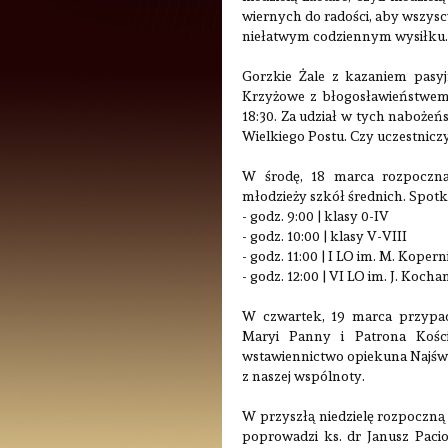
wiernych do radości, aby wszys
niełatwym codziennym wysiłku.
Gorzkie Żale z kazaniem pasyj
Krzyżowe z błogosławieństwem r
18:30. Za udział w tych naboże
Wielkiego Postu. Czy uczestnic
W środę, 18 marca rozpoczną 
młodzieży szkół średnich. Spotk
- godz. 9:00 | klasy 0-IV
- godz. 10:00 | klasy V-VIII
- godz. 11:00 | I LO im. M. Kopern
- godz. 12:00 | VI LO im. J. Koc
W czwartek, 19 marca przypada
Maryi Panny i Patrona Kości
wstawiennictwo opiekuna Najświ
z naszej wspólnoty.
W przyszłą niedzielę rozpoczną 
poprowadzi ks. dr Janusz Pacio