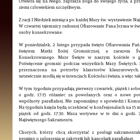
Otwiera się na Niego, zaprasza Boga do swojego życia, a przez
ziemi człowiekiem szczęśliwym.
Z racji I Niedzieli miesiąca po każdej Mszy św. wystawienie N
W czwartej tajemnicy radosnej Ofiarowanie Pana Jezusa w św
osoby konsekrowane.
W poniedziałek, 2 lutego przypada święto Ofiarowania Pań
świętem Matki Bożej Gromnicznej, a zarazem Św
Konsekrowanego. Msze Święte w naszym kościele o god
Poświęcenie gromnic podczas wszystkich Mszy Świętych. 
przeznaczona na potrzeby klasztorów klauzurowych
ustawicznie modlą się w intencjach Kościoła i świata, a więc tak
W tym tygodniu przypadają pierwszy czwartek, piątek i sobo
o godz. 17:15 różaniec za powołanych oraz o nowe pow
wspólnoty parafialnej.
Nie zapomnijmy o spowiedzi i Komun
Na tygodniu księża będą oczekiwać w konfesjonałach na 15 m
piątek od godz. 17:30. Msza wotywne w te dni o godz. 7:
Najświętszego Sakramentu.
Chorych, którzy chcą skorzystać z posługi sakramental
prosimy o zgłoszenia w zakrystii lub kancelarii parafialnej.