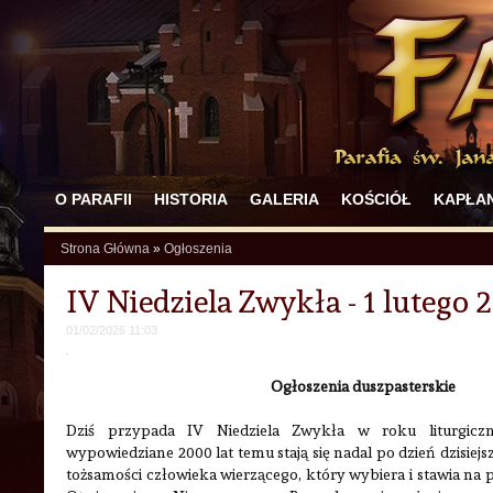
O PARAFII
HISTORIA
GALERIA
KOŚCIÓŁ
KAPŁAN
Strona Główna
»
Ogłoszenia
IV Niedziela Zwykła - 1 lutego 
01/02/2026 11:03
Ogłoszenia duszpasterskie
Dziś przypada IV Niedziela Zwykła w roku liturgic
wypowiedziane 2000 lat temu stają się nadal po dzień dzisiej
tożsamości człowieka wierzącego, który wybiera i stawia na