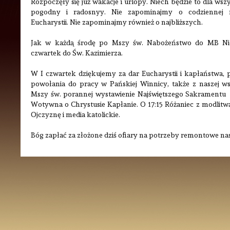
Rozpoczęły się już wakacje i urlopy. Niech będzie to dla wsz
pogodny i radosnyy. Nie zapominajmy o codziennej mo
Eucharystii. Nie zapominajmy również o najbliższych.
Jak w każdą środę po Mszy św. Nabożeństwo do MB Nie
czwartek do Św. Kazimierza.
W I czwartek dziękujemy za dar Eucharystii i kapłaństwa, 
powołania do pracy w Pańskiej Winnicy, także z naszej ws
Mszy św. porannej wystawienie Najświętszego Sakramentu a
Wotywna o Chrystusie Kapłanie. O 17:15 Różaniec z modlitwą
Ojczyznę i media katolickie.
Bóg zapłać za złożone dziś ofiary na potrzeby remontowe nas