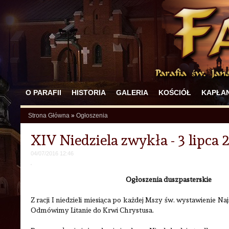
O PARAFII
HISTORIA
GALERIA
KOŚCIÓŁ
KAPŁAN
Strona Główna
»
Ogłoszenia
XIV Niedziela zwykła - 3 lipca 
04/07/2016 12:46
Ogłoszenia duszpasterskie
Z racji I niedzieli miesiąca po każdej Mszy św. wystawienie N
Odmówimy Litanie do Krwi Chrystusa.