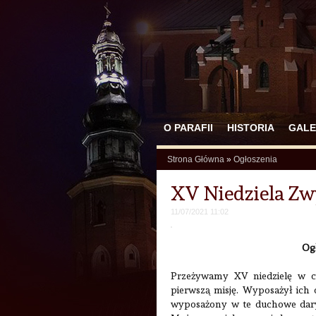
O PARAFII
HISTORIA
GALE
Strona Główna
»
Ogłoszenia
XV Niedziela Zwy
11/07/2021 11:02
Og
Przeżywamy XV niedzielę w c
pierwszą misję. Wyposażył ich o
wyposażony w te duchowe dary