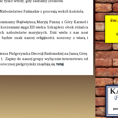
ć tylko wtedy, gdy zaufamy Jezusowi.
5 Nabożeństwo Fatimskie z procesją wokół kościoła.
wspominamy Najświętszą Maryję Pannę z Góry Karmel i
i korzeniami sięga XII wieku. Szkaplerz obok różańca
ch nabożeństw maryjnych. Dziś wielu z nas nosi
 będzie znak naszej religijności, noszony z wiarą i
Piesza Pielgrzymka Diecezji Radomskiej na Jasną Górę.
 1. Zapisy do naszej grupy wyłącznie internetowo od
gorocznej pielgrzymki znajdują się
tutaj
.