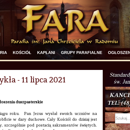
RIA
KOŚCIÓŁ
KAPŁANI
GRUPY PARAFIALNE
OGŁOSZEN
kła - 11 lipca 2021
łoszenia duszpasterskie
iągu roku.
Pan Jezus wysłał swoich uczniów na
bficie w dary duchowe. Cały Kościół do dzisiaj jest
, szczególnie pod postacią sakramentów świętych.