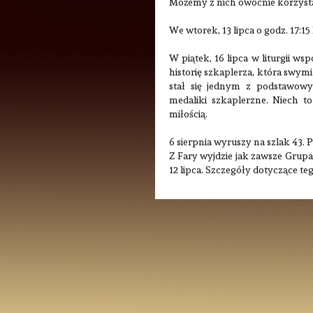
Możemy z nich owocnie korzysta
We wtorek, 13 lipca o godz. 17:1
W piątek, 16 lipca w liturgii 
historię szkaplerza, która swym
stał się jednym z podstawowy
medaliki szkaplerzne. Niech to
miłością.
6 sierpnia wyruszy na szlak 43. 
Z Fary wyjdzie jak zawsze Grupa
12 lipca. Szczegóły dotyczące te