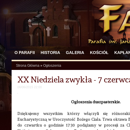
O PARAFII
HISTORIA
GALERIA
KOŚCIÓŁ
KAPŁAN
Strona Główna
»
Ogłoszenia
XX Niedziela zwykła - 7 czerwc
06/06/2015 22:00
Ogłoszenia duszpasterskie.
Dziękujemy wszystkim którzy włączyli się różnora
Eucharystyczną w Uroczystość Bożego Ciała. Trwa oktawa B
do czwartku o godzinie 17:30 podążamy w procesji za 