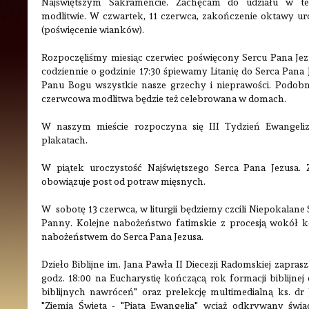
Najświętszym Sakramencie. Zachęcam do udziału w tej
modlitwie. W czwartek, 11 czerwca, zakończenie oktawy uro
(poświęcenie wianków).
Rozpoczęliśmy miesiąc czerwiec poświęcony Sercu Pana Jez
codziennie o godzinie 17:30 śpiewamy Litanię do Serca Pana
Panu Bogu wszystkie nasze grzechy i nieprawości. Podobni
czerwcowa modlitwa będzie też celebrowana w domach.
W naszym mieście rozpoczyna się III Tydzień Ewangeliz
plakatach.
W piątek uroczystość Najświętszego Serca Pana Jezusa. Z 
obowiązuje post od potraw mięsnych.
W sobotę 13 czerwca, w liturgii będziemy czcili Niepokalane 
Panny. Kolejne nabożeństwo fatimskie z procesją wokół ko
nabożeństwem do Serca Pana Jezusa.
Dzieło Biblijne im. Jana Pawła II Diecezji Radomskiej zaprasz
godz. 18:00 na Eucharystię kończącą rok formacji biblijnej
biblijnych nawróceń" oraz prelekcję multimedialną ks. dr
"Ziemia Święta - "Piąta Ewangelia" wciąż odkrywany świad