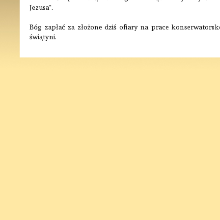
Jezusa".
Bóg zapłać za złożone dziś ofiary na prace konserwatorsko
świątyni.