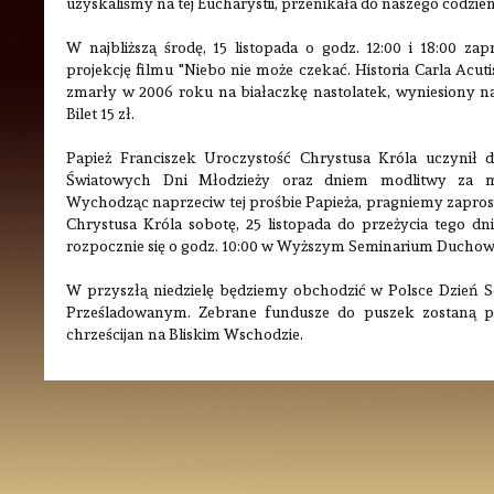
uzyskaliśmy na tej Eucharystii, przenikała do naszego codzie
W najbliższą środę, 15 listopada o godz. 12:00 i 18:00 z
projekcję filmu "Niebo nie może czekać. Historia Carla Acuti
zmarły w 2006 roku na białaczkę nastolatek, wyniesiony na 
Bilet 15 zł.
Papież Franciszek Uroczystość Chrystusa Króla uczynił
Światowych Dni Młodzieży oraz dniem modlitwy za 
Wychodząc naprzeciw tej prośbie Papieża, pragniemy zaprosi
Chrystusa Króla sobotę, 25 listopada do przeżycia tego dn
rozpocznie się o godz. 10:00 w Wyższym Seminarium Duch
W przyszłą niedzielę będziemy obchodzić w Polsce Dzień S
Prześladowanym. Zebrane fundusze do puszek zostaną p
chrześcijan na Bliskim Wschodzie.